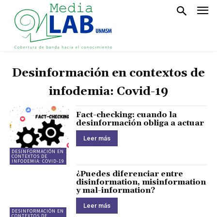
Desinformación en contextos de
infodemia: Covid-19
Fact-checking: cuando la
desinformación obliga a actuar
Leer más
DESINFORMACIÓN EN
CONTEXTOS DE
INFODEMIA: COVID-19
¿Puedes diferenciar entre
disinformation, misinformation
y mal-information?
Leer más
DESINFORMACIÓN EN
CONTEXTOS DE