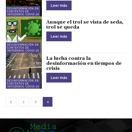
Leer más
DESINFORMACIÓN EN
CONTEXTOS DE
INFODEMIA: COVID-19
Aunque el trol se vista de seda,
trol se queda
Leer más
DESINFORMACIÓN EN
CONTEXTOS DE
INFODEMIA: COVID-19
La lucha contra la
desinformación en tiempos de
crisis
Leer más
DESINFORMACIÓN EN
CONTEXTOS DE
INFODEMIA: COVID-19
2
3
4