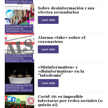
INFODEMIA: COVID-19
Sobre desinformación y sus
efectos secundarios
Leer más
DESINFORMACIÓN EN
CONTEXTOS DE
INFODEMIA: COVID-19
Alarma «fake» sobre el
coronavirus
Leer más
DESINFORMACIÓN EN
CONTEXTOS DE
INFODEMIA: COVID-19
«Misinformation» y
«disinformation» en la
“infodemia”
Leer más
DESINFORMACIÓN EN
CONTEXTOS DE
INFODEMIA: COVID-19
Covid-19: es imposible
infectarse por redes sociales (o
quizás sí)