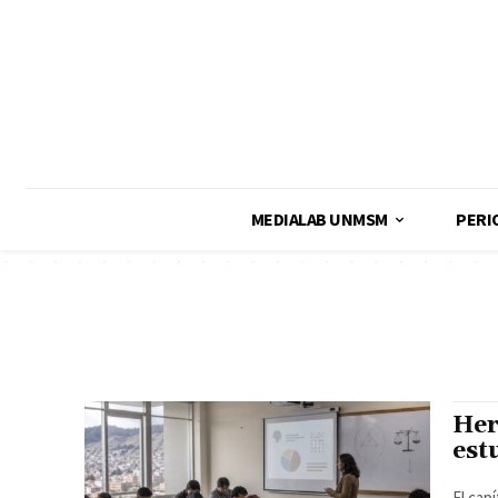
MEDIALAB UNMSM
PERI
Her
est
El cap