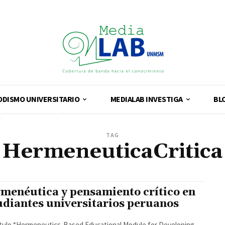
ODISMO UNIVERSITARIO
MEDIALAB INVESTIGA
BL
TAG
HermeneuticaCritica
menéutica y pensamiento crítico en
udiantes universitarios peruanos
ítulo “Hermeneutics-Based Educational Module for Developing