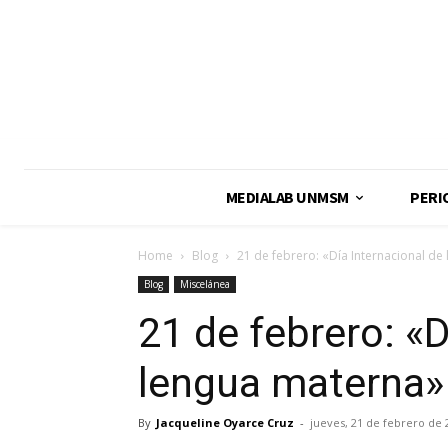
MEDIALAB UNMSM
PERI
Home
Blog
21 de febrero: «Día Internacional de
Blog
Miscelánea
21 de febrero: «D
lengua materna»
By
Jacqueline Oyarce Cruz
-
jueves, 21 de febrero de 