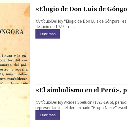
«Elogio de Don Luis de Góngo
#ArtículoDeHoy "Elogio de Don Luis de Góngora" es un ensayo escrito por José Jimenez Borja y publicado el 30
de junio de 1929 en la...
Leer más
«El simbolismo en el Perú», 
#ArtículoDeHoy Alcides Spelucín (1895-1976), periodista, poeta, político peruano nacido en La Libertad, Perú,
representante del denominado "Grupo Norte" escribe
Leer más