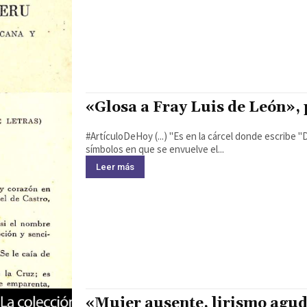
«Glosa a Fray Luis de León»,
#ArtículoDeHoy (...) "Es en la cárcel donde escribe "De los Nombres de Cristo", libro en el que elogia todos los
símbolos en que se envuelve el...
Leer más
«Mujer ausente, lirismo agud