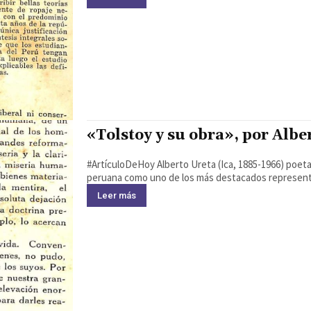
«Tolstoy y su obra», por Albe
#ArtículoDeHoy Alberto Ureta (Ica, 1885-1966) poeta y diplomático peruano, quedó registrado en la literatura
peruana como uno de los más destacados representan
Leer más