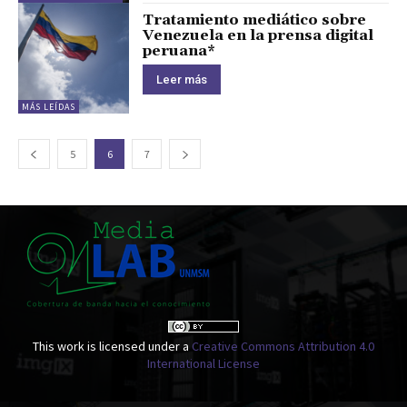
Tratamiento mediático sobre
Venezuela en la prensa digital
peruana*
Leer más
MÁS LEÍDAS
5
6
7
This work is licensed under a
Creative Commons Attribution 4.0
International License