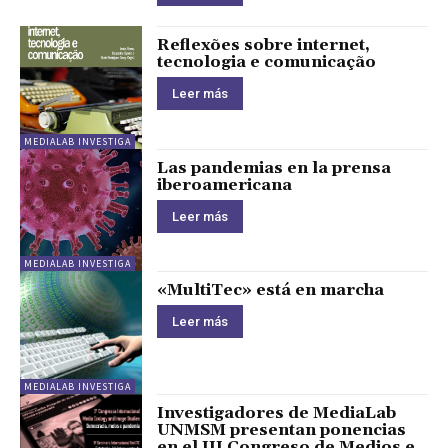
Reflexões sobre internet,
tecnologia e comunicação
Leer más
MEDIALAB INVESTIGA
Las pandemias en la prensa
iberoamericana
Leer más
MEDIALAB INVESTIGA
«MultiTec» está en marcha
Leer más
MEDIALAB INVESTIGA
Investigadores de MediaLab
UNMSM presentan ponencias
en el III Congreso de Medios e