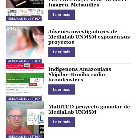
Imagen, Meistudies
Leer más
MEDIALAB INVESTIGA
Jóvenes investigadores de
MediaLab UNMSM exponen sus
proyectos
Leer más
MEDIALAB INVESTIGA
Indigenous Amazonians
Shipibo–Konibo radio
broadcasters
Leer más
MEDIALAB INVESTIGA
MultiTEC: proyecto ganador de
MediaLab UNMSM
Leer más
MEDIALAB INVESTIGA