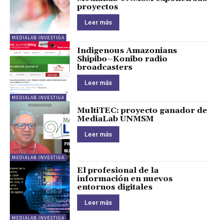
proyectos
Leer más
MEDIALAB INVESTIGA
Indigenous Amazonians
Shipibo–Konibo radio
broadcasters
Leer más
MEDIALAB INVESTIGA
MultiTEC: proyecto ganador de
MediaLab UNMSM
Leer más
MEDIALAB INVESTIGA
El profesional de la
información en nuevos
entornos digitales
Leer más
MEDIALAB INVESTIGA