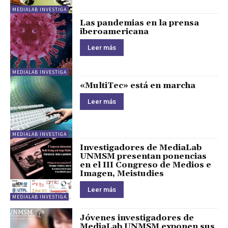
MEDIALAB INVESTIGA
Las pandemias en la prensa
iberoamericana
Leer más
MEDIALAB INVESTIGA
«MultiTec» está en marcha
Leer más
MEDIALAB INVESTIGA
Investigadores de MediaLab
UNMSM presentan ponencias
en el III Congreso de Medios e
Imagen, Meistudies
Leer más
MEDIALAB INVESTIGA
Jóvenes investigadores de
MediaLab UNMSM exponen sus