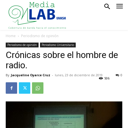
Home
Periodismo de opinión
Periodismo de opinión
Periodismo Universitario
Crónicas sobre el hombre de
radio.
By
Jacqueline Oyarce Cruz
-
lunes, 23 de diciembre de 2019
0
506