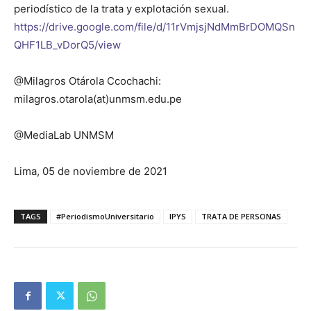
periodístico de la trata y explotación sexual.
https://drive.google.com/file/d/11rVmjsjNdMmBrDOMQSn
QHF1LB_vDorQ5/view
@Milagros Otárola Ccochachi:
milagros.otarola(at)unmsm.edu.pe
@MediaLab UNMSM
Lima, 05 de noviembre de 2021
TAGS
#PeriodismoUniversitario
IPYS
TRATA DE PERSONAS