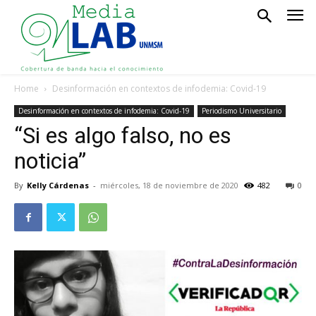
Home
Desinformación en contextos de infodemia: Covid-19
Desinformación en contextos de infodemia: Covid-19
Periodismo Universitario
“Si es algo falso, no es
noticia”
By
Kelly Cárdenas
-
miércoles, 18 de noviembre de 2020
482
0