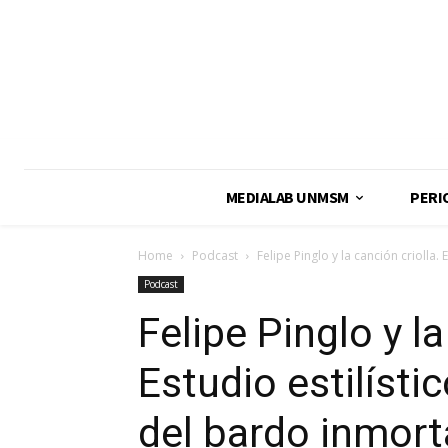
MEDIALAB UNMSM
PERI
Home
Podcast
Felipe Pinglo y la canción criolla. 
Podcast
Felipe Pinglo y la
Estudio estilísti
del bardo inmort