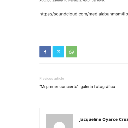
Rodrigo Sarmiento Herencia. Autor del libro.
https://soundcloud.com/medialabunmsm/lib
Previous article
“Mi primer concierto”: galería fotográfica
Jacqueline Oyarce Cru