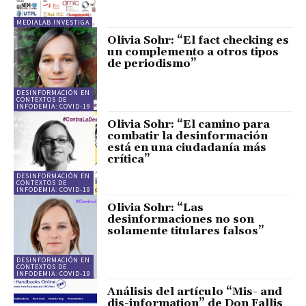
MEDIALAB INVESTIGA
Olivia Sohr: “El fact checking es
un complemento a otros tipos
de periodismo”
DESINFORMACIÓN EN
CONTEXTOS DE
INFODEMIA: COVID-19
Olivia Sohr: “El camino para
combatir la desinformación
está en una ciudadanía más
crítica”
DESINFORMACIÓN EN
CONTEXTOS DE
INFODEMIA: COVID-19
Olivia Sohr: “Las
desinformaciones no son
solamente titulares falsos”
DESINFORMACIÓN EN
CONTEXTOS DE
INFODEMIA: COVID-19
Análisis del artículo “Mis- and
dis-information” de Don Fallis