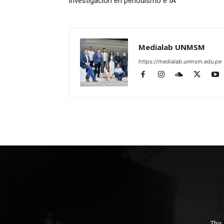
investigación en periodismo e IA
Medialab UNMSM
https://medialab.unmsm.edu.pe
This