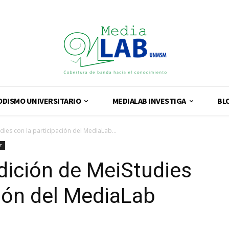
ODISMO UNIVERSITARIO
MEDIALAB INVESTIGA
BL
udies con la participación del MediaLab...
z
edición de MeiStudies
ción del MediaLab