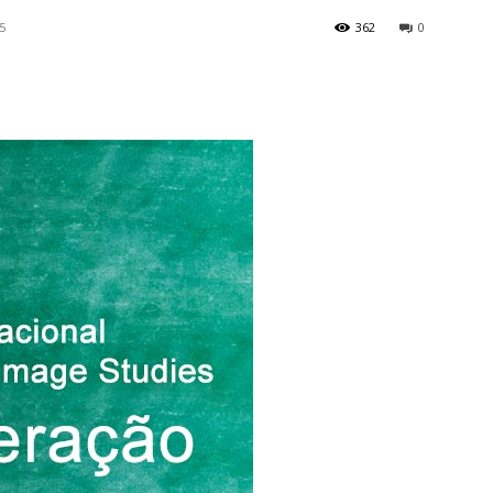
5
362
0