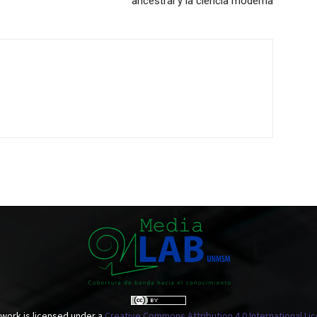
ancestral y la ciencia moderna
 work is licensed under a
Creative Commons Attribution 4.0 International Li