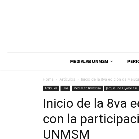
MEDIALAB UNMSM
PERI
Home
Artículos
Inicio de la 8va edición de MeiSt
Artículos
Blog
MediaLab Investiga
Jacqueline Oyarce Cru
Inicio de la 8va 
con la participa
UNMSM