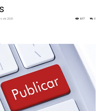
s
ro de 2020
617
0