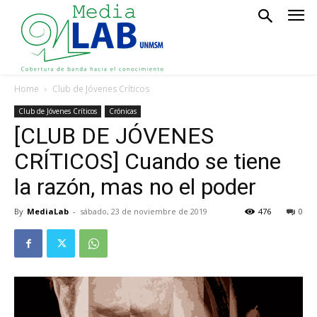
Home
Club de Jóvenes Críticos
Club de Jóvenes Críticos
Crónicas
[CLUB DE JÓVENES
CRÍTICOS] Cuando se tiene
la razón, mas no el poder
By
MediaLab
-
sábado, 23 de noviembre de 2019
476
0