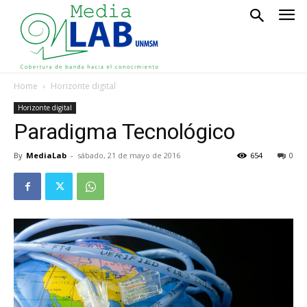
Home
Horizonte digital
Horizonte digital
Paradigma Tecnológico
By
MediaLab
-
sábado, 21 de mayo de 2016
654
0