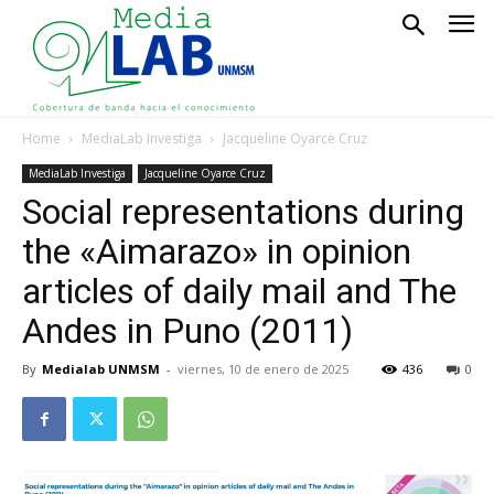
Home
MediaLab Investiga
Jacqueline Oyarce Cruz
MediaLab Investiga
Jacqueline Oyarce Cruz
Social representations during
the «Aimarazo» in opinion
articles of daily mail and The
Andes in Puno (2011)
By
Medialab UNMSM
-
viernes, 10 de enero de 2025
436
0