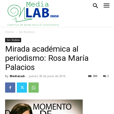
Home
Sin Rodeos
Sin Rodeos
Mirada académica al
periodismo: Rosa María
Palacios
By
MediaLab
-
jueves, 30 de junio de 2016
599
0