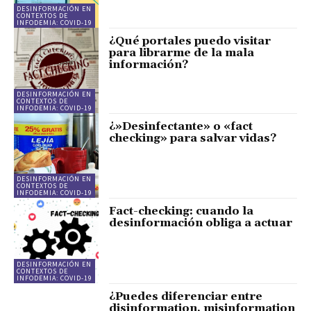
DESINFORMACIÓN EN
CONTEXTOS DE
INFODEMIA: COVID-19
¿Qué portales puedo visitar
para librarme de la mala
información?
DESINFORMACIÓN EN
CONTEXTOS DE
INFODEMIA: COVID-19
¿»Desinfectante» o «fact
checking» para salvar vidas?
DESINFORMACIÓN EN
CONTEXTOS DE
INFODEMIA: COVID-19
Fact-checking: cuando la
desinformación obliga a actuar
DESINFORMACIÓN EN
CONTEXTOS DE
INFODEMIA: COVID-19
¿Puedes diferenciar entre
disinformation, misinformation