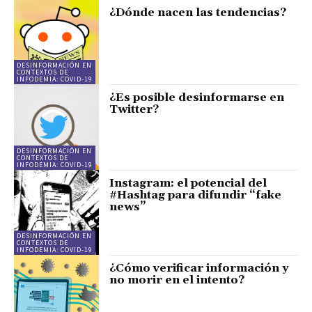
¿Dónde nacen las tendencias?
DESINFORMACIÓN EN
CONTEXTOS DE
INFODEMIA: COVID-19
¿Es posible desinformarse en
Twitter?
DESINFORMACIÓN EN
CONTEXTOS DE
INFODEMIA: COVID-19
Instagram: el potencial del
#Hashtag para difundir “fake
news”
DESINFORMACIÓN EN
CONTEXTOS DE
INFODEMIA: COVID-19
¿Cómo verificar información y
no morir en el intento?