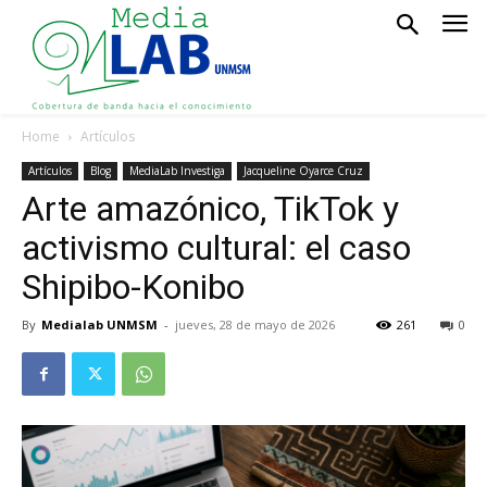
Home
Artículos
Artículos
Blog
MediaLab Investiga
Jacqueline Oyarce Cruz
Arte amazónico, TikTok y
activismo cultural: el caso
Shipibo-Konibo
By
Medialab UNMSM
-
jueves, 28 de mayo de 2026
261
0