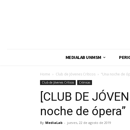
MEDIALAB UNMSM
PERI
Home
Club de Jóvenes Críticos
“Una noche de óp
Club de Jóvenes Críticos
Crónicas
[CLUB DE JÓVEN
noche de ópera”
By
MediaLab
-
jueves, 22 de agosto de 2019