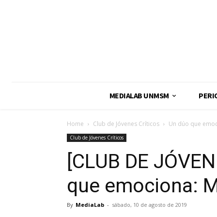
MEDIALAB UNMSM
PERI
Home
Club de Jóvenes Críticos
Un dúo que emoci
Club de Jóvenes Críticos
[CLUB DE JÓVEN
que emociona: Ma
By
MediaLab
-
sábado, 10 de agosto de 2019