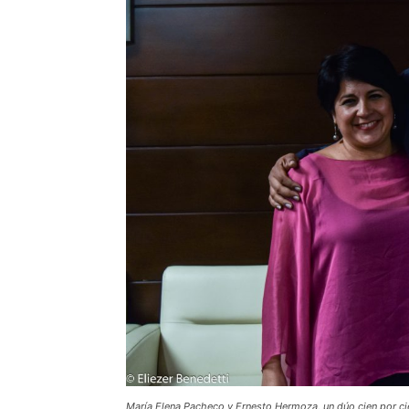
María Elena Pacheco y Ernesto Hermoza, un dúo cien por c