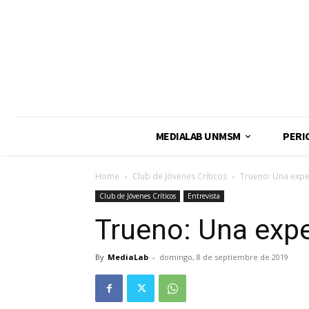
MEDIALAB UNMSM
PERI
Home
Club de Jóvenes Críticos
Trueno: Una expe
Club de Jóvenes Críticos
Entrevista
Trueno: Una expe
By
MediaLab
-
domingo, 8 de septiembre de 2019