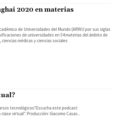
nghai 2020 en materias
e Universidades del Mundo (ARWU por sus siglas
sificaciones de universidades en 54 materias del ámbito de
s, ciencias médicas y ciencias sociales
tual?
cursos tecnológicos?Escucha este podcast:
"Recomendaciones a los docentes para elaborar una clase virtual". Producción: Giacomo Casas...