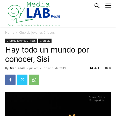
Home
Club de Jóvenes Críticos
Club de Jóvenes Críticos
Crónicas
Hay todo un mundo por
conocer, Sisi
By
MediaLab
-
jueves, 25 de abril de 2019
421
0