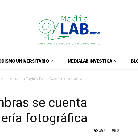
ODISMO UNIVERSITARIO
MEDIALAB INVESTIGA
BL
bras se cuenta Fagin’s Twist: Galería fotográfica
mbras se cuenta
lería fotográfica
387
0