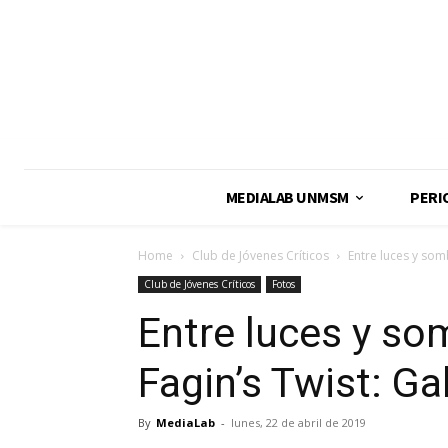
MEDIALAB UNMSM
PERI
Home
Club de Jóvenes Críticos
Entre luces y som
Club de Jóvenes Críticos
Fotos
Entre luces y so
Fagin’s Twist: Ga
By
MediaLab
-
lunes, 22 de abril de 2019