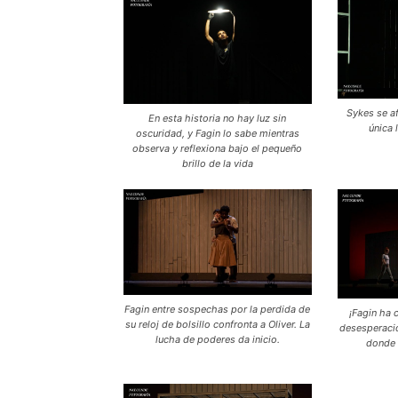
Sykes se a
En esta historia no hay luz sin
única 
oscuridad, y Fagin lo sabe mientras
observa y reflexiona bajo el pequeño
brillo de la vida
Fagin entre sospechas por la perdida de
¡Fagin ha 
su reloj de bolsillo confronta a Oliver. La
desesperació
lucha de poderes da inicio.
donde d