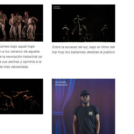
larines bajo aquel traje
Entre la escasez de luz, bajo el ritmo del
n a los obreros de aquella
hip hop los bailarines deleitan al público
 la revolución industrial se
a sus anchas y oprimía a la
te más necesitada.