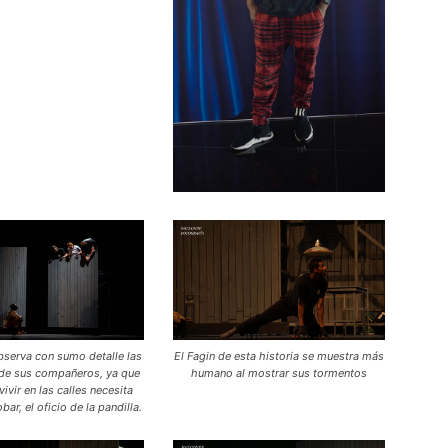
serva con sumo detalle las
El Fagin de esta historia se muestra más
de sus compañeros, ya que
humano al mostrar sus tormentos
ivir en las calles necesita
bar, el oficio de la pandilla.