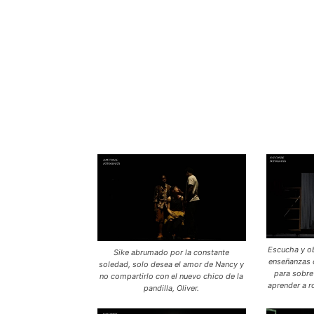
Escucha y ob
Sike abrumado por la constante
enseñanzas 
soledad, solo desea el amor de Nancy y
para sobrev
no compartirlo con el nuevo chico de la
aprender a ro
pandilla, Oliver.