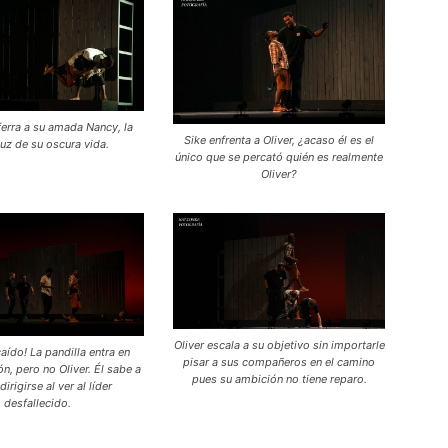
ferra a su amada Nancy, la
Sike enfrenta a Oliver, ¿acaso él es el
luz de su oscura vida.
único que se percató quién es realmente
Oliver?
Oliver escala a su objetivo sin importarle
caído! La pandilla entra en
pisar a sus compañeros en el camino
n, pero no Oliver. Él sabe a
pues su ambición no tiene reparo.
irigirse al ver al líder
desfallecido.