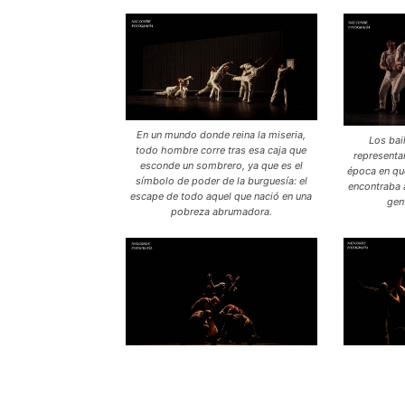
En un mundo donde reina la miseria,
Los bai
todo hombre corre tras esa caja que
representa
esconde un sombrero, ya que es el
época en que
símbolo de poder de la burguesía: el
encontraba 
escape de todo aquel que nació en una
gen
pobreza abrumadora.