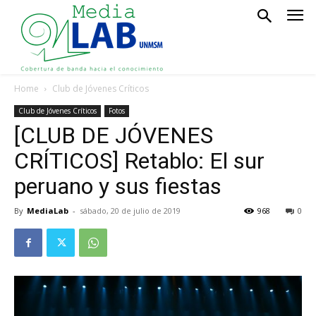
Home
Club de Jóvenes Críticos
Club de Jóvenes Críticos
Fotos
[CLUB DE JÓVENES
CRÍTICOS] Retablo: El sur
peruano y sus fiestas
By
MediaLab
-
sábado, 20 de julio de 2019
968
0