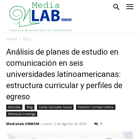
Home
Blog
Análisis de planes de estudio en
comunicación en seis
universidades latinoamericanas:
estructura curricular y perfiles de
egreso
Artículos
Blog
Carlos Gonzales García
Franklin Cornejo Urbina
MediaLab Investiga
Medialab UNMSM
-
lunes, 3 de agosto de 2026
0