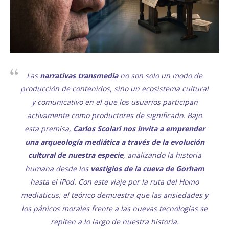
Las
narrativas transmedia
no son solo un modo de
producción de contenidos, sino un ecosistema cultural
y comunicativo en el que los usuarios participan
activamente como productores de significado. Bajo
esta premisa,
Carlos Scolari
nos invita a emprender
una arqueología mediática a través de la evolución
cultural de nuestra especie
, analizando la historia
humana desde los
vestigios de la cueva de Gorham
hasta el iPod. Con este viaje por la ruta del Homo
mediaticus, el teórico demuestra que las ansiedades y
los pánicos morales frente a las nuevas tecnologías se
repiten a lo largo de nuestra historia.