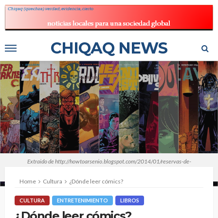
CHIQAQ NEWS
Extraido de http://howtoarsenio.blogspot.com/2014/01/reservas-de-
tradumaquetaciones.html
Home
Cultura
¿Dónde leer cómics?
CULTURA
ENTRETENIMIENTO
LIBROS
¿Dónde leer cómics?