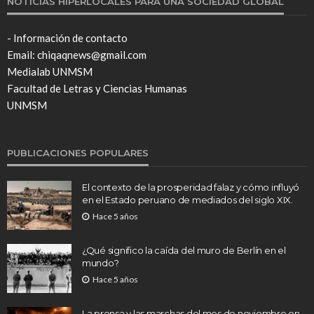
NOTICIAS HIPERLOCALES PARA UNA SOCIEDAD GLOBAL
- Información de contacto
Email: chiqaqnews@gmail.com
Medialab UNMSM
Facultad de Letras y Ciencias Humanas
UNMSM
PUBLICACIONES POPULARES
El contexto de la prosperidad falaz y cómo influyó
en el Estado peruano de mediados del siglo XIX.
Hace 5 años
¿Qué significo la caída del muro de Berlín en el
mundo?
Hace 5 años
La prensa y las marchas del mes de noviembre en