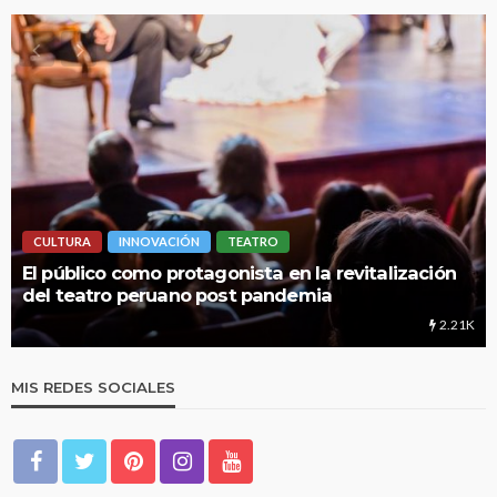
INNOVACIÓN
TEATRO
LIMA HIPERLO
o como protagonista en la revitalización
UNMSM: Cua
ro peruano post pandemia
educación
2.21K
MIS REDES SOCIALES