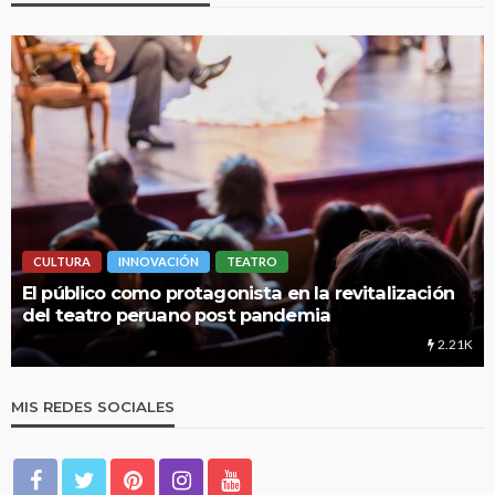
O
LIMA HIPERLOCAL
 en la revitalización
UNMSM: Cuando una instituci
andemia
educación
2.21K
MIS REDES SOCIALES