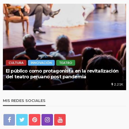
CULTURA
INNOVACIÓN
TEATRO
LIM
l público como protagonista en la revitalización
UNM
el teatro peruano post pandemia
edu
2.21K
MIS REDES SOCIALES