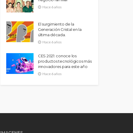
Hace 6 años
El surgimiento de la
Generación Cristal en la
última década.
Hace 6 años
CES 2021: conoce los
productos tecnológicos más
innovadores para este año
Hace 6 años
IMAGENES