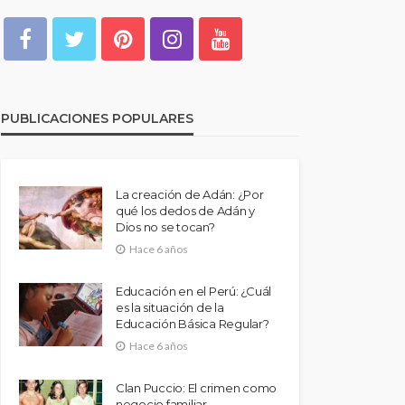
PUBLICACIONES POPULARES
La creación de Adán: ¿Por
qué los dedos de Adán y
Dios no se tocan?
Hace 6 años
Educación en el Perú: ¿Cuál
es la situación de la
Educación Básica Regular?
Hace 6 años
Clan Puccio: El crimen como
negocio familiar