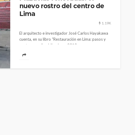
nuevo rostro del centro de
Lima
1.19K
El arquitecto e investigador José Carlos Hayakawa
cuenta, en su libro “Restauración en Lima: pasos y
contrapasos” publicado en 2010,...
CULTURA
INNOVACIÓN
TEATRO
El público como
 TV Perú son
protagonista en la
n nueva
revitalización del teatro
TP
peruano post pandemia
1.11K