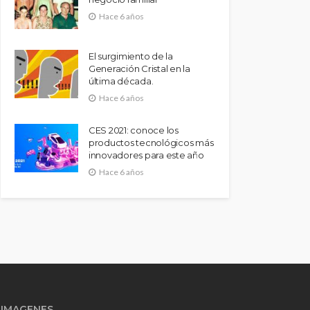
Hace 6 años
El surgimiento de la
Generación Cristal en la
última década.
Hace 6 años
CES 2021: conoce los
productos tecnológicos más
innovadores para este año
Hace 6 años
IMAGENES