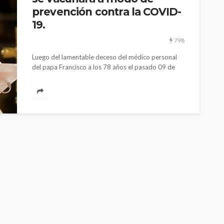
prevención contra la COVID-
19.
798
Luego del lamentable deceso del médico personal
del papa Francisco a los 78 años el pasado 09 de
enero, según...
CULTURA
INNOVACIÓN
TEATRO
El público como
 TV Perú son
protagonista en la
n nueva
revitalización del teatro
TP
peruano post pandemia
1.11K