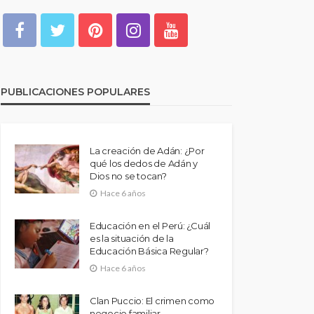
PUBLICACIONES POPULARES
La creación de Adán: ¿Por
qué los dedos de Adán y
Dios no se tocan?
Hace 6 años
Educación en el Perú: ¿Cuál
es la situación de la
Educación Básica Regular?
Hace 6 años
Clan Puccio: El crimen como
negocio familiar