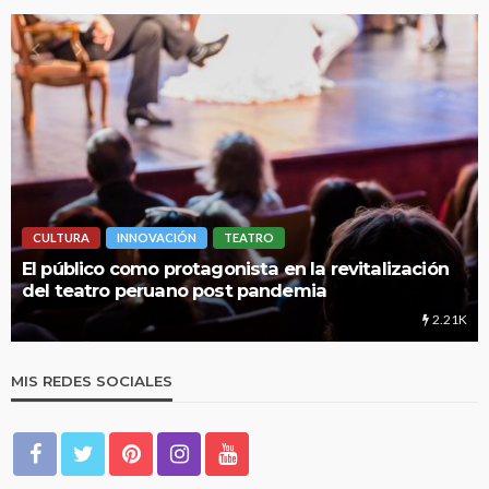
CULTURA
INNOVACIÓN
TEATRO
LIM
l público como protagonista en la revitalización
UNM
el teatro peruano post pandemia
edu
2.21K
MIS REDES SOCIALES