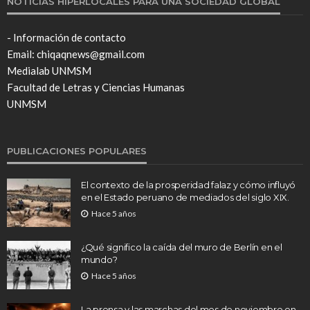
NOTICIAS HIPERLOCALES PARA UNA SOCIEDAD GLOBAL
- Información de contacto
Email: chiqaqnews@gmail.com
Medialab UNMSM
Facultad de Letras y Ciencias Humanas
UNMSM
PUBLICACIONES POPULARES
El contexto de la prosperidad falaz y cómo influyó
en el Estado peruano de mediados del siglo XIX.
Hace 5 años
¿Qué significo la caída del muro de Berlín en el
mundo?
Hace 5 años
La prensa y las marchas del mes de noviembre en