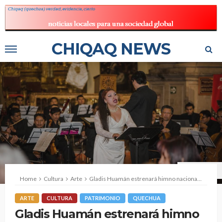
CHIQAQ NEWS
Foto: Zankyou
Home
Cultura
Arte
Gladis Huamán estrenará himno nacional en diversas lenguas originarias
ARTE
CULTURA
PATRIMONIO
QUECHUA
Gladis Huamán estrenará himno