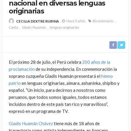
nacional en diversas lenguas
originarias
Hace 5 años
Bicentenario
CECILIA DEXTRE RUBINA
Canto
Gladis Huamán
lenguas originarias
El próximo 28 de julio, el Perú celebra
200 años de la
proclamación
de su independencia. En conmemoración la
soprano cuzqueña Gladis Huamán presentará el
himno
patrio
en lenguas originarias, aimara, ashaninka, shipibo y
español. “Un inicio, para decirnos a nosotros como
peruanos, que todos somos iguales, todos estamos
incluidos dentro de este país tan rico y maravilloso”,
expresó en un programa de TV.
Gladis Huamán Chávez
tiene más de 18 años de
trayectoria como artista independiente, es Soprano