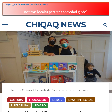
CHIQAQ NEWS
Fuente: Casita del Sapo Facebook
Home
Cultura
La casita del Sapo y un retorno necesario
CULTURA
EDUCACIÓN
LIBROS
LIMA HIPERLOCAL
LITERATURA
TEATRO