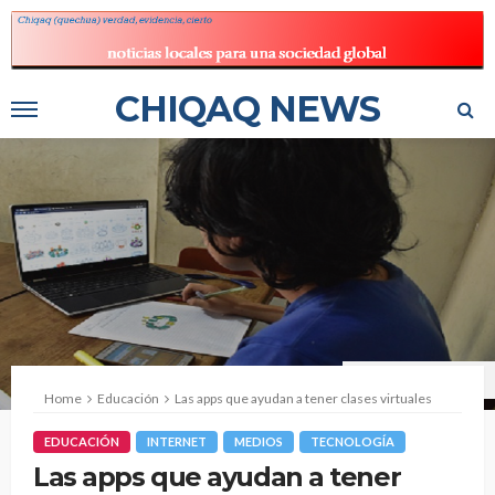
CHIQAQ NEWS
Fuente: Mariella Lévano
Home
Educación
Las apps que ayudan a tener clases virtuales
EDUCACIÓN
INTERNET
MEDIOS
TECNOLOGÍA
Las apps que ayudan a tener