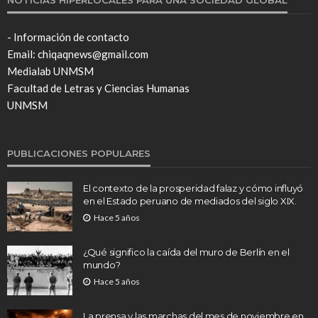
- Información de contacto
Email: chiqaqnews@gmail.com
Medialab UNMSM
Facultad de Letras y Ciencias Humanas
UNMSM
PUBLICACIONES POPULARES
El contexto de la prosperidad falaz y cómo influyó
en el Estado peruano de mediados del siglo XIX.
Hace 5 años
¿Qué significo la caída del muro de Berlín en el
mundo?
Hace 5 años
La prensa y las marchas del mes de noviembre en