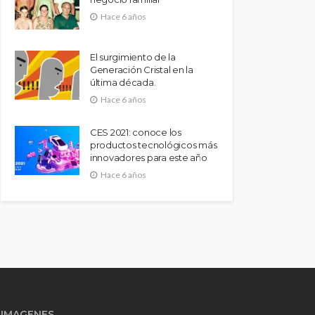
Hace 6 años
El surgimiento de la
Generación Cristal en la
última década.
Hace 6 años
CES 2021: conoce los
productos tecnológicos más
innovadores para este año
Hace 6 años
IMAGENES