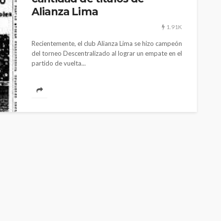
Alianza Lima
1.91K
Recientemente, el club Alianza Lima se hizo campeón
del torneo Descentralizado al lograr un empate en el
partido de vuelta...
POLÍTICA
Periodistas de TV Perú son
despedidos en nueva
gestión en IRTP
1.11K