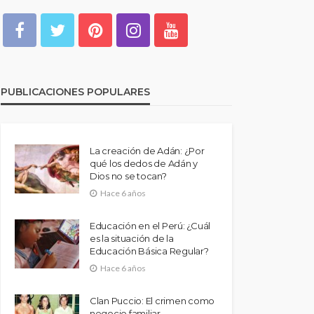
PUBLICACIONES POPULARES
La creación de Adán: ¿Por
qué los dedos de Adán y
Dios no se tocan?
Hace 6 años
Educación en el Perú: ¿Cuál
es la situación de la
Educación Básica Regular?
Hace 6 años
Clan Puccio: El crimen como
negocio familiar