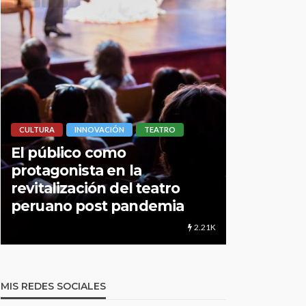
CULTURA
INNOVACIÓN
TEATRO
LIMA HIPERLOC
El público como
protagonista en la
UNMSM: 
revitalización del teatro
instituci
peruano post pandemia
educació
2.21K
MIS REDES SOCIALES