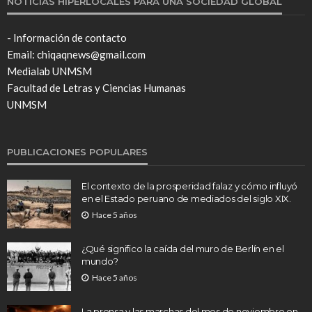
NOTICIAS HIPERLOCALES PARA UNA SOCIEDAD GLOBAL
- Información de contacto
Email: chiqaqnews@gmail.com
Medialab UNMSM
Facultad de Letras y Ciencias Humanas
UNMSM
PUBLICACIONES POPULARES
El contexto de la prosperidad falaz y cómo influyó
en el Estado peruano de mediados del siglo XIX.
Hace 5 años
¿Qué significo la caída del muro de Berlín en el
mundo?
Hace 5 años
La prensa y las marchas del mes de noviembre en