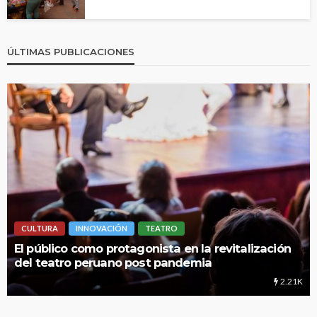
ÚLTIMAS PUBLICACIONES
N
TEATRO
LIMA HIPERLOCAL
tagonista en la revitalización
UNMSM: Cuando una i
o post pandemia
educación
2.21K