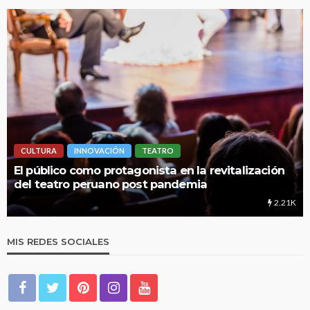
CULTURA
INNOVACIÓN
TEATRO
LIM
l público como protagonista en la revitalización
UNM
el teatro peruano post pandemia
edu
2.21K
MIS REDES SOCIALES