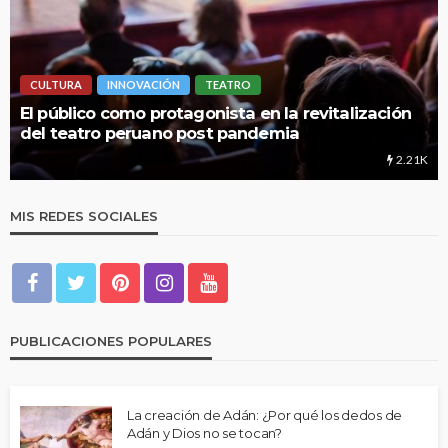
INNOVACIÓN
TEATRO
LIMA HIPERLO
o como protagonista en la revitalización
UNMSM: Cua
ro peruano post pandemia
educación
2.21K
MIS REDES SOCIALES
PUBLICACIONES POPULARES
La creación de Adán: ¿Por qué los dedos de
Adán y Dios no se tocan?