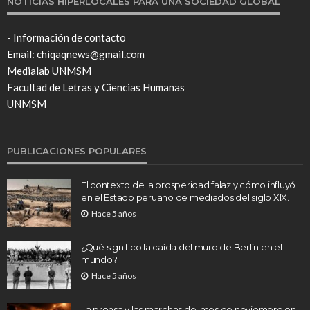
NOTICIAS HIPERLOCALES PARA UNA SOCIEDAD GLOBAL
- Información de contacto
Email: chiqaqnews@gmail.com
Medialab UNMSM
Facultad de Letras y Ciencias Humanas
UNMSM
PUBLICACIONES POPULARES
El contexto de la prosperidad falaz y cómo influyó
en el Estado peruano de mediados del siglo XIX.
Hace 5 años
¿Qué significo la caída del muro de Berlín en el
mundo?
Hace 5 años
La prensa y las marchas del mes de noviembre en