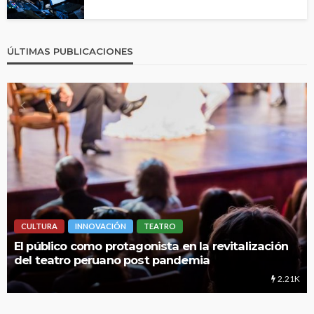
ÚLTIMAS PUBLICACIONES
N
TEATRO
LIMA HIPERLOCAL
tagonista en la revitalización
UNMSM: Cuando una i
o post pandemia
educación
2.21K