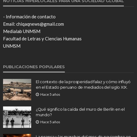
NOTICIAS HIPERLOCALES PARA UNA SOCIEDAD GLOBAL
- Información de contacto
Email: chiqaqnews@gmail.com
Medialab UNMSM
Facultad de Letras y Ciencias Humanas
UNMSM
PUBLICACIONES POPULARES
El contexto de la prosperidad falaz y cómo influyó
en el Estado peruano de mediados del siglo XIX.
Hace 5 años
¿Qué significo la caída del muro de Berlín en el
mundo?
Hace 5 años
La prensa y las marchas del mes de noviembre en