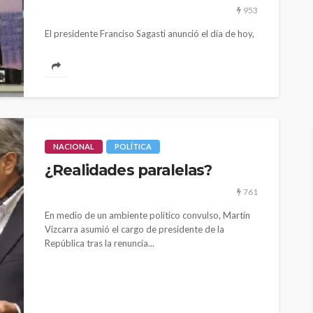
953
El presidente Franciso Sagasti anunció el día de hoy,
13 de enero, durante su mensaje a la nación, las
nuevas...
NACIONAL
POLÍTICA
¿Realidades paralelas?
761
En medio de un ambiente político convulso, Martín
Vizcarra asumió el cargo de presidente de la
República tras la renuncia...