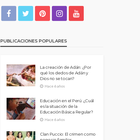
PUBLICACIONES POPULARES
La creación de Adán: ¿Por
qué los dedos de Adán y
Dios no se tocan?
Hace 6 años
Educación en el Perú: ¿Cuál
es la situación de la
Educación Básica Regular?
Hace 6 años
Clan Puccio: El crimen como
negocio familiar