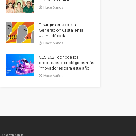
Hace 6 años
El surgimiento de la
Generación Cristal en la
última década.
Hace 6 años
CES 2021: conoce los
productos tecnológicos más
innovadores para este año
Hace 6 años
IMAGENES