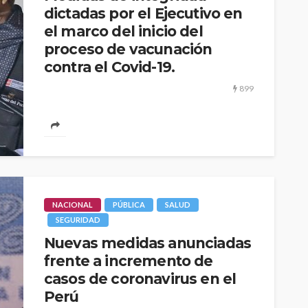
dictadas por el Ejecutivo en
el marco del inicio del
proceso de vacunación
contra el Covid-19.
899
Luego de que llegaran las primeras vacunas contra el
virus del Covid-19 al Perú, el gobierno de transición
CULTURA
INNOVACIÓN
TEATRO
y emergencia...
El público como
 Perú son
protagonista en la
eva
revitalización del teatro
peruano post pandemia
NACIONAL
PÚBLICA
SALUD
SEGURIDAD
1.11K
2.21K
Nuevas medidas anunciadas
frente a incremento de
casos de coronavirus en el
Perú