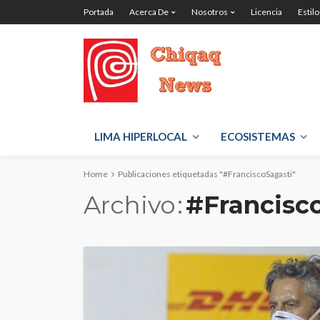
Portada
Acerca De
Nosotros
Licencia
Estilo
LIMA HIPERLOCAL
ECOSISTEMAS
Home
Publicaciones etiquetadas "#FranciscoSagasti"
Archivo
#Francisc