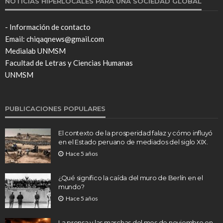
NOTICIAS HIPERLOCALES PARA UNA SOCIEDAD GLOBAL
- Información de contacto
Email: chiqaqnews@gmail.com
Medialab UNMSM
Facultad de Letras y Ciencias Humanas
UNMSM
PUBLICACIONES POPULARES
El contexto de la prosperidad falaz y cómo influyó
en el Estado peruano de mediados del siglo XIX.
Hace 5 años
¿Qué significo la caída del muro de Berlín en el
mundo?
Hace 5 años
La prensa y las marchas del mes de noviembre en