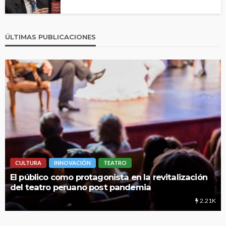
ÚLTIMAS PUBLICACIONES
CULTURA
INNOVACIÓN
TEATRO
LIM
l público como protagonista en la revitalización
UNM
el teatro peruano post pandemia
edu
2.21K