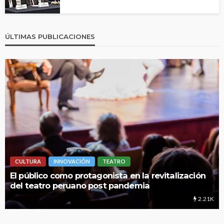
ÚLTIMAS PUBLICACIONES
CULTURA
INNOVACIÓN
TEATRO
LIM
l público como protagonista en la revitalización
UNM
el teatro peruano post pandemia
edu
2.21K