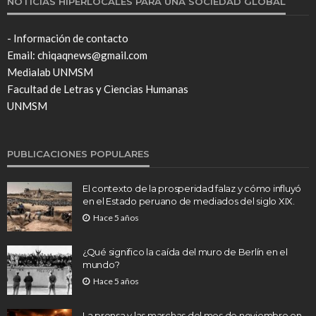
NOTICIAS HIPERLOCALES PARA UNA SOCIEDAD GLOBAL
- Información de contacto
Email: chiqaqnews@gmail.com
Medialab UNMSM
Facultad de Letras y Ciencias Humanas
UNMSM
PUBLICACIONES POPULARES
El contexto de la prosperidad falaz y cómo influyó
en el Estado peruano de mediados del siglo XIX.
Hace 5 años
¿Qué significo la caída del muro de Berlín en el
mundo?
Hace 5 años
La prensa y las marchas del mes de noviembre en