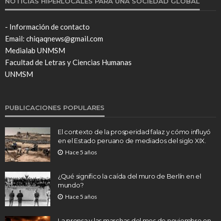
NOTICIAS HIPERLOCALES PARA UNA SOCIEDAD GLOBAL
- Información de contacto
Email: chiqaqnews@gmail.com
Medialab UNMSM
Facultad de Letras y Ciencias Humanas
UNMSM
PUBLICACIONES POPULARES
El contexto de la prosperidad falaz y cómo influyó
en el Estado peruano de mediados del siglo XIX.
Hace 5 años
¿Qué significo la caída del muro de Berlín en el
mundo?
Hace 5 años
La prensa y las marchas del mes de noviembre en