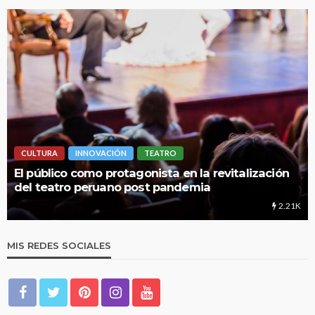
LIMA HIPERLOCAL
alización
UNMSM: Cuando una institución brinda m
educación
2.21K
MIS REDES SOCIALES